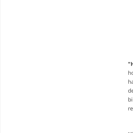
"
ho
ha
de
b
r