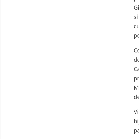
G
s
c
pe
C
d
C
p
M
de
V
h
pa