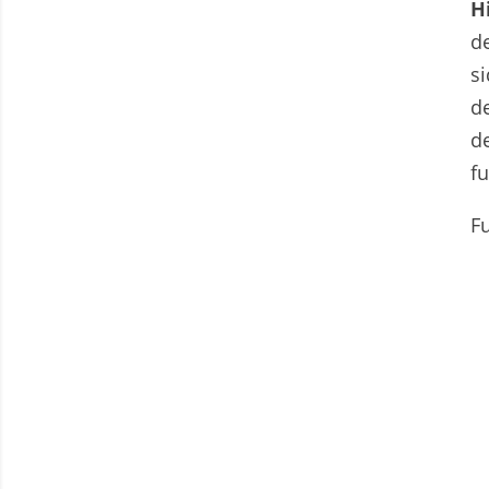
H
d
si
d
d
fu
F