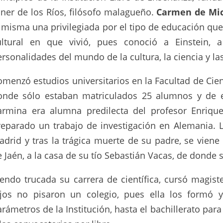
iner de los Ríos, filósofo malagueño.
Carmen de Mi
í misma una privilegiada por el tipo de educación que
ultural en que vivió, pues conoció a Einstein, 
rsonalidades del mundo de la cultura, la ciencia y las
omenzó estudios universitarios en la Facultad de Cie
onde sólo estaban matriculados 25 alumnos y de e
armina era alumna predilecta del profesor Enriqu
reparado un trabajo de investigación en Alemania. 
adrid y tras la trágica muerte de su padre, se viene 
 Jaén, a la casa de su tío Sebastián Vacas, de donde 
iendo trucada su carrera de científica, cursó magist
ijos no pisaron un colegio, pues ella los formó y
rámetros de la Institución, hasta el bachillerato par