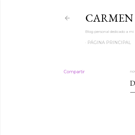
CARMEN 
Blog personal dedicado a m
PÁGINA PRINCIPAL
Compartir
no
D