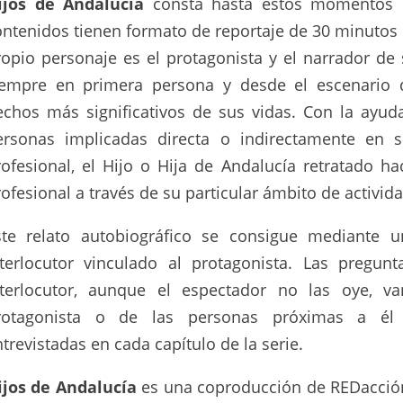
ijos de Andaluc
í
a
consta hasta estos momentos d
ontenidos tienen formato de reportaje de 30 minutos 
ropio personaje es el protagonista y el narrador de 
iempre en primera persona y desde el escenario d
echos más significativos de sus vidas. Con la ayud
ersonas implicadas directa o indirectamente en s
rofesional, el Hijo o Hija de Andalucía retratado ha
ofesional a través de su particular ámbito de activid
ste relato autobiográfico se consigue mediante 
nterlocutor vinculado al protagonista. Las pregunt
nterlocutor, aunque el espectador no las oye, va
rotagonista o de las personas próximas a él
trevistadas en cada capítulo de la serie.
ijos de Andalucía
es una coproducción de REDacción