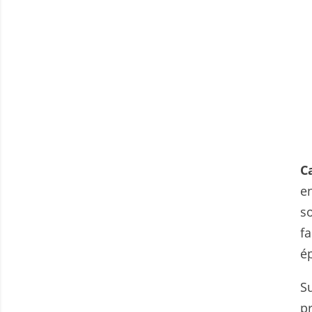
C
e
s
fa
é
S
p