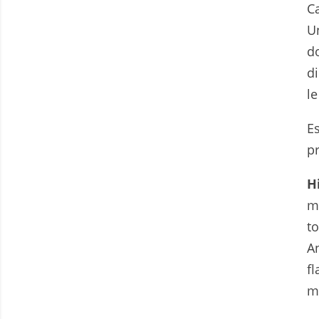
C
U
d
d
l
E
p
H
m
t
A
f
m