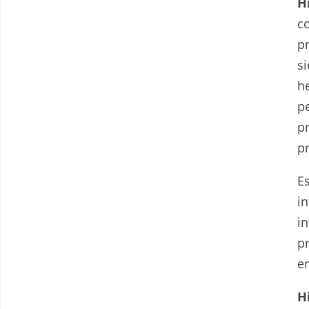
H
c
p
s
h
p
p
pr
E
i
i
p
en
H